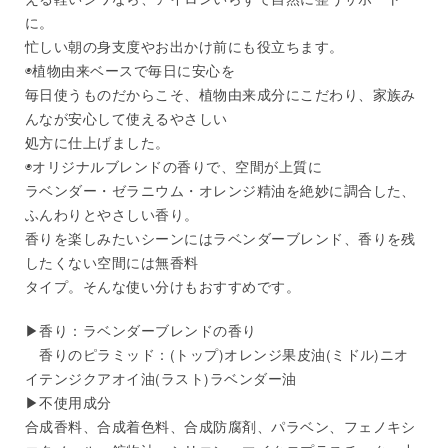
に。
忙しい朝の身支度やお出かけ前にも役立ちます。
◉植物由来ベースで毎日に安心を
毎日使うものだからこそ、植物由来成分にこだわり、家族み
んなが安心して使えるやさしい
処方に仕上げました。
◉オリジナルブレンドの香りで、空間が上質に
ラベンダー・ゼラニウム・オレンジ精油を絶妙に調合した、
ふんわりとやさしい香り。
香りを楽しみたいシーンにはラベンダーブレンド、香りを残
したくない空間には無香料
タイプ。そんな使い分けもおすすめです。
▶︎香り：ラベンダーブレンドの香り
香りのピラミッド：(トップ)オレンジ果皮油(ミドル)ニオ
イテンジクアオイ油(ラスト)ラベンダー油
▶︎不使用成分
合成香料、合成着色料、合成防腐剤、パラベン、フェノキシ