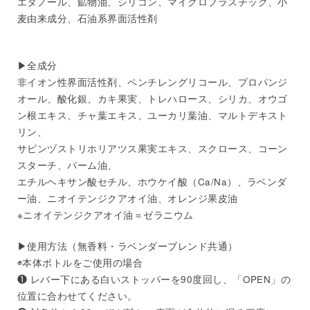
エタノール、鉱物油、シリコン、マイクロプラスチック、小
麦由来成分、石油系界面活性剤
▶︎全成分
非イオン性界面活性剤、ペンチレングリコール、プロパンジ
オール、酸化銀、カキ果実、トレハロース、シリカ、オウゴ
ン根エキス、チャ葉エキス、ユーカリ葉油、マルトデキスト
リン、
サピンヅストリホリアツス果実エキス、スクロース、コーン
スターチ、パーム油、
エチルヘキサン酸セチル、ホウケイ酸（Ca/Na）、ラベンダ
ー油、ニオイテンジクアオイ油、オレンジ果皮油
※ニオイテンジクアオイ油＝ゼラニウム
▶︎使用方法（無香料・ラベンダーブレンド共通）
◉本体ボトルをご使用の場合
❶ レバー下にある白いストッパーを90度回し、「OPEN」の
位置に合わせてください。