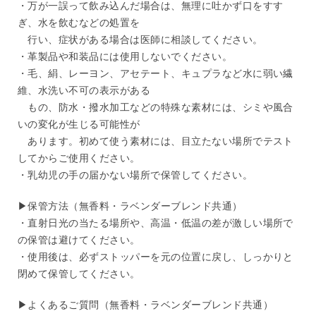
・万が一誤って飲み込んだ場合は、無理に吐かず口をすす
ぎ、水を飲むなどの処置を
行い、症状がある場合は医師に相談してください。
・革製品や和装品には使用しないでください。
・毛、絹、レーヨン、アセテート、キュプラなど水に弱い繊
維、水洗い不可の表示がある
もの、防水・撥水加工などの特殊な素材には、シミや風合
いの変化が生じる可能性が
あります。初めて使う素材には、目立たない場所でテスト
してからご使用ください。
・乳幼児の手の届かない場所で保管してください。
▶︎保管方法（無香料・ラベンダーブレンド共通）
・直射日光の当たる場所や、高温・低温の差が激しい場所で
の保管は避けてください。
・使用後は、必ずストッパーを元の位置に戻し、しっかりと
閉めて保管してください。
▶︎よくあるご質問（無香料・ラベンダーブレンド共通）