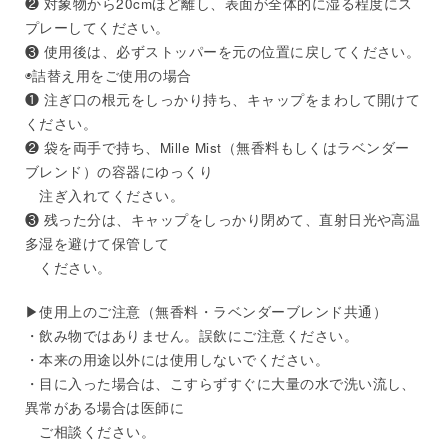
❷ 対象物から20cmほど離し、表面が全体的に湿る程度にス
プレーしてください。
❸ 使用後は、必ずストッパーを元の位置に戻してください。
◉詰替え用をご使用の場合
❶ 注ぎ口の根元をしっかり持ち、キャップをまわして開けて
ください。
❷ 袋を両手で持ち、Mille Mist（無香料もしくはラベンダー
ブレンド）の容器にゆっくり
注ぎ入れてください。
❸ 残った分は、キャップをしっかり閉めて、直射日光や高温
多湿を避けて保管して
ください。
▶︎使用上のご注意（無香料・ラベンダーブレンド共通）
・飲み物ではありません。誤飲にご注意ください。
・本来の用途以外には使用しないでください。
・目に入った場合は、こすらずすぐに大量の水で洗い流し、
異常がある場合は医師に
ご相談ください。