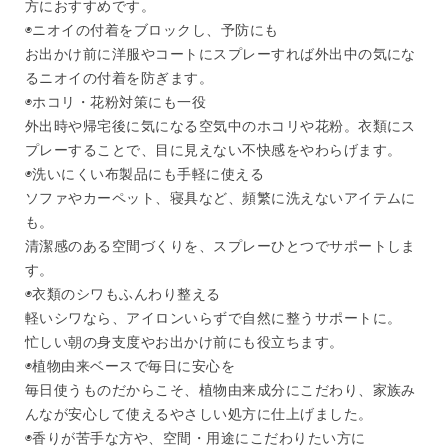
方におすすめです。
◉ニオイの付着をブロックし、予防にも
お出かけ前に洋服やコートにスプレーすれば外出中の気にな
るニオイの付着を防ぎます。
◉ホコリ・花粉対策にも一役
外出時や帰宅後に気になる空気中のホコリや花粉。衣類にス
プレーすることで、目に見えない不快感をやわらげます。
◉洗いにくい布製品にも手軽に使える
ソファやカーペット、寝具など、頻繁に洗えないアイテムに
も。
清潔感のある空間づくりを、スプレーひとつでサポートしま
す。
◉衣類のシワもふんわり整える
軽いシワなら、アイロンいらずで自然に整うサポートに。
忙しい朝の身支度やお出かけ前にも役立ちます。
◉植物由来ベースで毎日に安心を
毎日使うものだからこそ、植物由来成分にこだわり、家族み
んなが安心して使えるやさしい処方に仕上げました。
◉香りが苦手な方や、空間・用途にこだわりたい方に