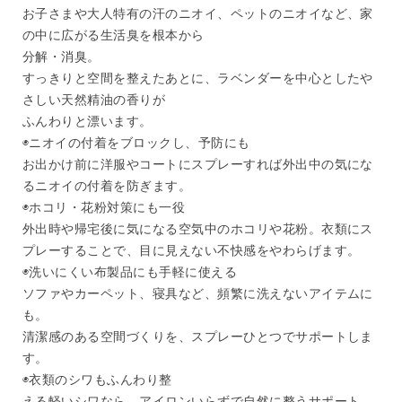
お子さまや大人特有の汗のニオイ、ペットのニオイなど、家
の中に広がる生活臭を根本から
分解・消臭。
すっきりと空間を整えたあとに、ラベンダーを中心としたや
さしい天然精油の香りが
ふんわりと漂います。
◉ニオイの付着をブロックし、予防にも
お出かけ前に洋服やコートにスプレーすれば外出中の気にな
るニオイの付着を防ぎます。
◉ホコリ・花粉対策にも一役
外出時や帰宅後に気になる空気中のホコリや花粉。衣類にス
プレーすることで、目に見えない不快感をやわらげます。
◉洗いにくい布製品にも手軽に使える
ソファやカーペット、寝具など、頻繁に洗えないアイテムに
も。
清潔感のある空間づくりを、スプレーひとつでサポートしま
す。
◉衣類のシワもふんわり整
える軽いシワなら、アイロンいらずで自然に整うサポート