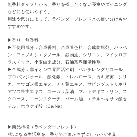
無香料タイプだから、香りを残したくない寝室やダイニング
などにも使いやすく、
用途や気分によって、ラベンダーブレンドとの使い分けもお
すすめです。
▶︎香り：無香料
▶︎不使用成分：合成香料、合成着色料、合成防腐剤、パラベ
ン、フェノキシエタノール、鉱物油、シリコン、マイクロプ
ラスチック、小麦由来成分、石油系界面活性剤
▶︎全成分：非イオン性界面活性剤、ペンチレングリコール、
プロパンジオール、酸化銀、トレハロース、カキ果実、シリ
カ、オウゴン根エキス、チャ葉エキス、サピンヅストリホリ
アツス果実エキス、ユーカリ葉油、マルトデキストリン、ス
クロース、コーンスターチ、パーム油、エチルヘキサン酸セ
チル、ホウケイ酸（Ca/Na）
▶︎商品特徴（ラベンダーブレンド）
◉気になる生活臭を、香りでごまかさずにしっかり消臭