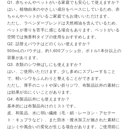
Q1. 赤ちゃんやペットがいる家庭でも安心して使えますか？
はい。植物由来のやさしい成分をベースにしているため、赤
ちゃんやペットがいるご家庭でもお使いいただけます。
ただし、ラベンダーブレンドは天然精油を含んでいるため、
ペットが香りを苦手に感じる場合もあります。ペットがいる
空間では無香料タイプの使用をおすすめします。
Q2. 詰替えパウチはどのくらい使えますか？
500mLのパウチは、約1,600プッシュ分。ボトル1本分以上の
容量があります。
Q3. 衣類のシワ伸ばしにも使えますか？
はい、ご使用いただけます。少し多めにスプレーすること
で、軽いシワをふんわりと整えることができます。
ただし、厚手のニットや深い折りジワ、布製品以外の素材に
は効果が出にくいことがあります。
Q4. 布製品以外にも使えますか？
基本的には布製品向けのミストです。
皮、和装品、水に弱い繊維（毛・絹・レーヨン・アセテー
ト・キュプラなど）、また防水・撥水加工が施された素材に
はシミや風合いの変化が生じる場合があります。ご使用前に