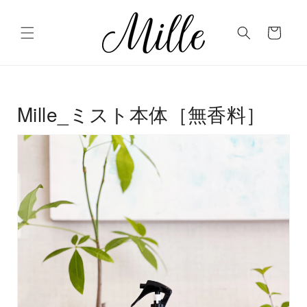
コンテ
カ
ンツに
進む
ー
ト
Mille_ミスト本体［無香料］